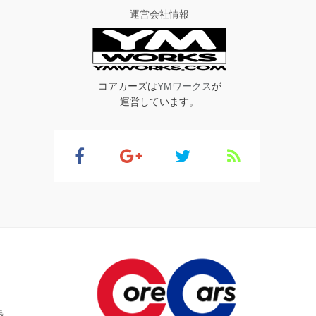
運営会社情報
コアカーズは
YMワークス
が
運営しています。
集