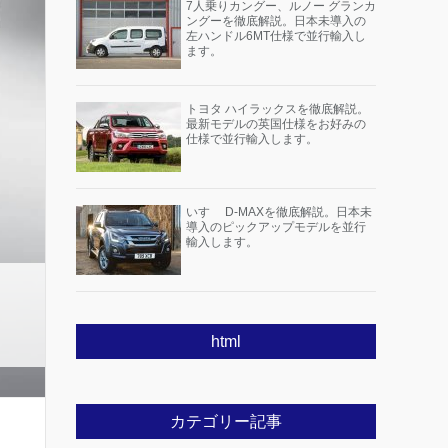
7人乗りカングー、ルノー グランカ
ングーを徹底解説。日本未導入の
左ハンドル6MT仕様で並行輸入し
ます。
トヨタ ハイラックスを徹底解説。
最新モデルの英国仕様をお好みの
仕様で並行輸入します。
いすゞ D-MAXを徹底解説。日本未
導入のピックアップモデルを並行
輸入します。
html
カテゴリー記事