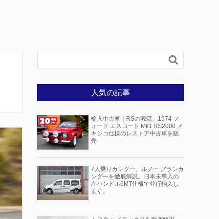

人気の記事
輸入中古車｜RSの源流、1974 フ
ォード エスコート Mk1 RS2000 メ
キシコ仕様のレストア中古車を販
売
7人乗りカングー、ルノー グランカ
ングーを徹底解説。日本未導入の
左ハンドル6MT仕様で並行輸入し
ます。