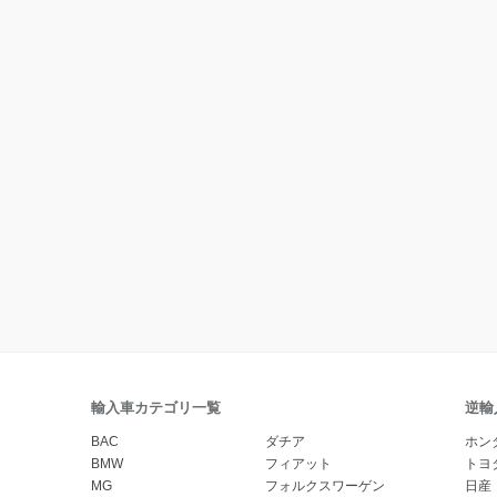
輸入車カテゴリ一覧
逆輸
BAC
ダチア
ホン
BMW
フィアット
トヨ
MG
フォルクスワーゲン
日産