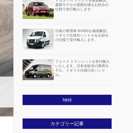
トヨタ ハイラックスを徹底解説。
最新モデルの英国仕様をお好みの
仕様で並行輸入します。
日産の商用車 NV400を徹底解説。
イギリス仕様右ハンドルをお好み
の仕様で並行輸入します。
フォード トランジットを並行輸入
いたします。日本未販売の商用モ
デル、イギリス仕様の右ハンド
ル。
html
カテゴリー記事