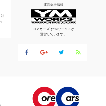
運営会社情報
。並
い。
コアカーズは
YMワークス
が
運営しています。
集