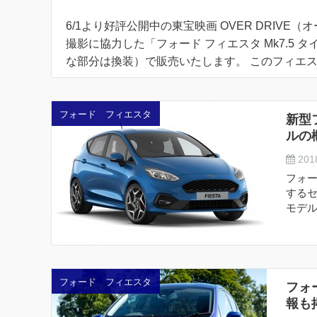
6/1より好評公開中の東宝映画 OVER DRIV
撮影に協力した「フォード フィエスタ Mk7.5 
な部分は換装）で販売いたします。 このフィエスタ M
フォード フィエスタ
新型
ルの
2018
フォー
する
モデル
フォード フィエスタ
フォ
報も