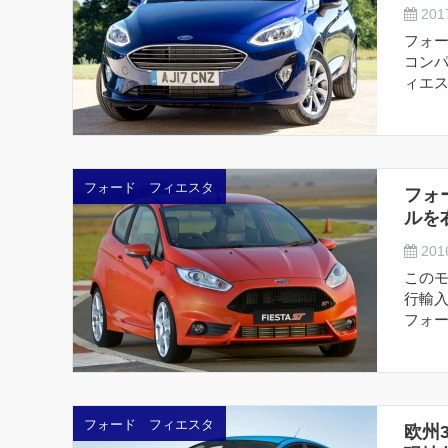
2017
フォー
コンパ
ィエス
フォード フィエスタ
フォ
ルを
2016
この
行輸
フォード
フォード フィエスタ
欧州