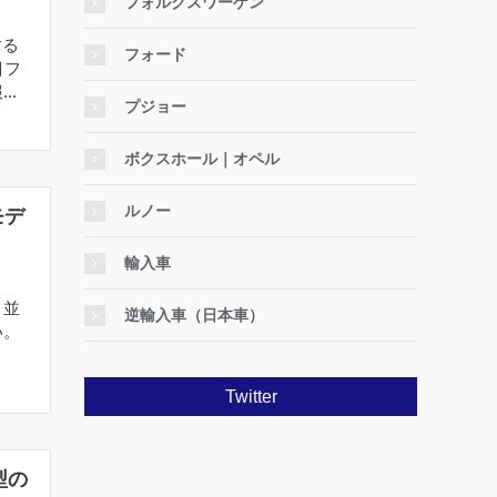
フォルクスワーゲン
する
フォード
目フ
..
プジョー
ボクスホール｜オペル
ルノー
モデ
輸入車
。並
逆輸入車（日本車）
い。
Twitter
型の