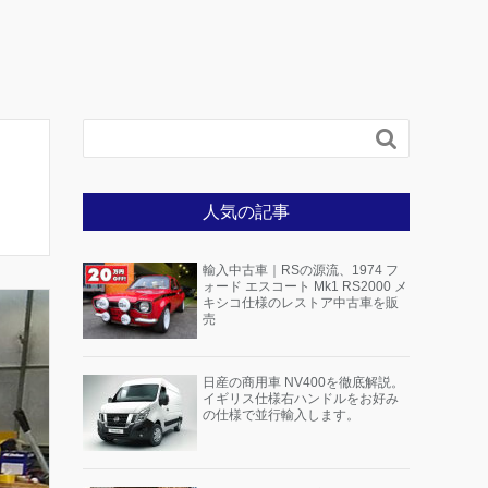

人気の記事
輸入中古車｜RSの源流、1974 フ
ォード エスコート Mk1 RS2000 メ
キシコ仕様のレストア中古車を販
売
日産の商用車 NV400を徹底解説。
イギリス仕様右ハンドルをお好み
の仕様で並行輸入します。