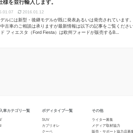
仕様を並行輸入します。
.01.07
2016.01.12
モデルには新型・後継モデルが既に発表あるいは発売されています
入中古車のご相談は承りますが最新情報は以下の記事をご覧くださ
ド フィエスタ（Ford Fiesta）は欧州フォードが販売するB...
入車カテゴリ一覧
ボディタイプ一覧
その他
ダ
SUV
ライター募集
タ
カブリオレ
メディア取材協力
クーペ
販売・サポート協力店募