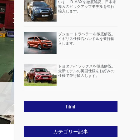
いすゞ D-MAXを徹底解説。日本未
導入のピックアップモデルを並行
輸入します。
プジョー トラベラーを徹底解説。
イギリス仕様右ハンドルを並行輸
入します。
トヨタ ハイラックスを徹底解説。
最新モデルの英国仕様をお好みの
仕様で並行輸入します。
html
カテゴリー記事