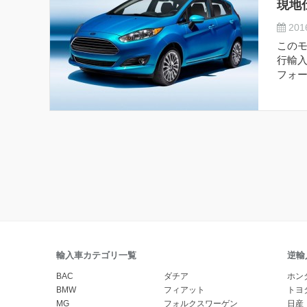
現地
2016
この
行輸
フォー
輸入車カテゴリ一覧
逆輸
BAC
ダチア
ホン
BMW
フィアット
トヨ
MG
フォルクスワーゲン
日産