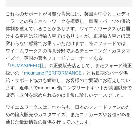
これらのサポートが可能な背景には、英国を中心としたディ
ーラーとの独自ネットワークを構築し、車両・パーツの供給
体制を整えていることがあります。ワイエムワークスがお届
けする車両は並行輸入車ではありますが、正規輸入車とほぼ
変わらない感覚でお乗りいただけます。特にフォードでは、
ワイエムワークスの得意分野であるチューニング・カスタマ
イズで、英国の著名フォードチューナーである
「
PUMASPEED社
」の正規販売店として、またフォード純正
扱いの「
mountune PERFORMANCE
」とも長期のパーツ供
給・サポート協力も締結し、お客様のご要望にお応えしてい
ます。近年までmountune製コンプリートキットが英国以外で
販売・取付を認められるのは非常に珍しいケースでした。
ワイエムワークスはこれからも、日本のフォードファンのた
めの輸入販売やカスタマイズ、またコアカーズや各種SNSを
通じた最新情報の提供を行っていきます。