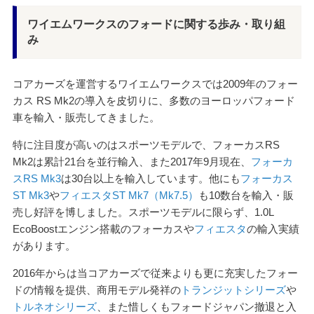
ワイエムワークスのフォードに関する歩み・取り組
み
コアカーズを運営するワイエムワークスでは2009年のフォー
カス RS Mk2の導入を皮切りに、多数のヨーロッパフォード
車を輸入・販売してきました。
特に注目度が高いのはスポーツモデルで、フォーカスRS
Mk2は累計21台を並行輸入、また2017年9月現在、
フォーカ
スRS Mk3
は30台以上を輸入しています。他にも
フォーカス
ST Mk3
や
フィエスタST Mk7（Mk7.5）
も10数台を輸入・販
売し好評を博しました。スポーツモデルに限らず、1.0L
EcoBoostエンジン搭載のフォーカスや
フィエスタ
の輸入実績
があります。
2016年からは当コアカーズで従来よりも更に充実したフォー
ドの情報を提供、商用モデル発祥の
トランジットシリーズ
や
トルネオシリーズ
、また惜しくもフォードジャパン撤退と入