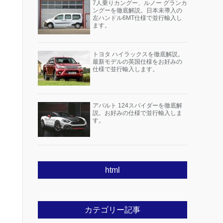
7人乗りカングー、ルノー グランカ
ングーを徹底解説。日本未導入の
左ハンドル6MT仕様で並行輸入し
ます。
トヨタ ハイラックスを徹底解説。
最新モデルの英国仕様をお好みの
仕様で並行輸入します。
アバルト 124スパイダーを徹底解
説。お好みの仕様で並行輸入しま
す。
html
カテゴリー記事