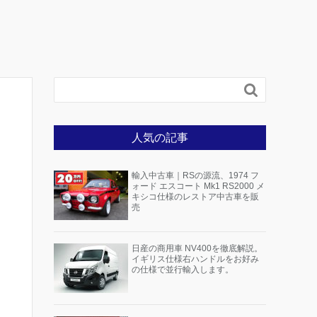

人気の記事
輸入中古車｜RSの源流、1974 フ
ォード エスコート Mk1 RS2000 メ
キシコ仕様のレストア中古車を販
売
日産の商用車 NV400を徹底解説。
イギリス仕様右ハンドルをお好み
の仕様で並行輸入します。