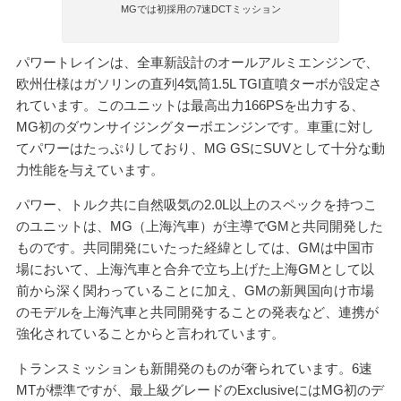
MGでは初採用の7速DCTミッション
パワートレインは、全車新設計のオールアルミエンジンで、
欧州仕様はガソリンの直列4気筒1.5L TGI直噴ターボが設定さ
れています。このユニットは最高出力166PSを出力する、
MG初のダウンサイジングターボエンジンです。車重に対し
てパワーはたっぷりしており、MG GSにSUVとして十分な動
力性能を与えています。
パワー、トルク共に自然吸気の2.0L以上のスペックを持つこ
のユニットは、MG（上海汽車）が主導でGMと共同開発した
ものです。共同開発にいたった経緯としては、GMは中国市
場において、上海汽車と合弁で立ち上げた上海GMとして以
前から深く関わっていることに加え、GMの新興国向け市場
のモデルを上海汽車と共同開発することの発表など、連携が
強化されていることからと言われています。
トランスミッションも新開発のものが奢られています。6速
MTが標準ですが、最上級グレードのExclusiveにはMG初のデ