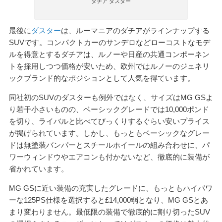
ダチア ダスター
最後に
ダスター
は、ルーマニアのダチアがラインナップする
SUVです。コンパクトカーのサンデロなどローコストなモデ
ルを得意とするダチアは、ルノーや日産の共通コンポーネン
トを採用しつつ価格が安いため、欧州ではルノーのジェネリ
ックブランド的なポジションとして人気を得ています。
同社初のSUVのダスターも例外ではなく、サイズはMG GSよ
り若干小さいものの、ベーシックグレードでは10,000ポンド
を切り、ライバルと比べてびっくりするぐらい安いプライス
が掲げられています。しかし、もっともベーシックなグレー
ドは無塗装バンパーとスチールホイールの組み合わせに、パ
ワーウィンドウやエアコンも付かないなど、徹底的に装備が
省かれています。
MG GSに近い装備の充実したグレードに、もっともハイパワ
ーな125PS仕様を選択すると£14,000弱となり、MG GSとあ
まり変わりません。最低限の装備で徹底的に割り切ったSUV