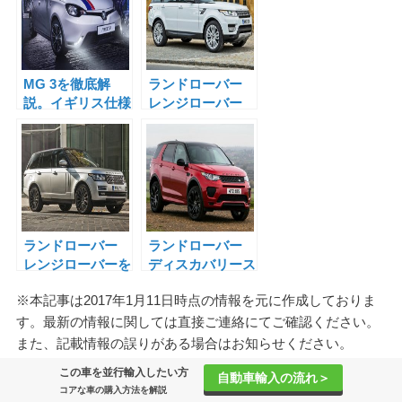
MG 3を徹底解
ランドローバー
説。イギリス仕様
レンジローバー
を右ハンドルで並
スポーツを解説、
行輸入します。
日本未導入のエン
ジンや並行輸入の
情報も掲載。
ランドローバー
ランドローバー
レンジローバーを
ディスカバリース
解説、日本未導入
ポーツを解説、日
※本記事は2017年1月11日時点の情報を元に作成しておりま
のディーゼルエン
本未導入のイギリ
ジンや並行輸入の
ス本国仕様や並行
す。最新の情報に関しては直接ご連絡にてご確認ください。
情報も掲載。
輸入の情報も掲載
また、記載情報の誤りがある場合はお知らせください。
この車を並行輸入したい方
自動車輸入の流れ＞
Pocket
コアな車の購入方法を解説